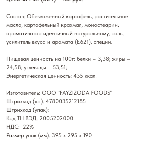
Состав: Обезвоженный картофель, растительное
масло, картофельный крахмал, моностеарин,
ароматизатор идентичный натуральному, соль,
усилитель вкуса и аромата (Е621), специи.
Пищевая ценность на 100г: белки – 3,38; жиры –
24,58; углеводы – 53,51;
Энергетическая ценность: 435 ккал.
Изготовитель: ООО "FAYZIZODA FOODS"
Штрихкод (шт): 4780035212185
Штрихкод (упак):
Код ТН ВЭД: 2005202000
НДС: 22%
Размер упак (мм): 395 х 295 х 190