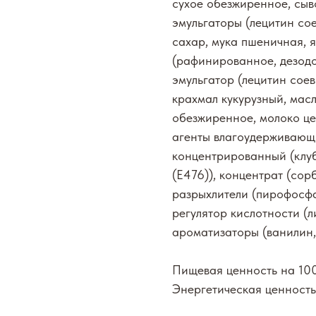
сухое обезжиренное, сыв
эмульгаторы (лецитин сое
сахар, мука пшеничная, 
(рафинированное, дезод
эмульгатор (лецитин соев
крахмал кукурузный, мас
обезжиренное, молоко це
агенты влагоудерживающи
концентрированный (клуб
(Е476)), концентрат (сор
разрыхлители (пирофосфа
регулятор кислотности (
ароматизаторы (ванилин,
Пищевая ценность на 100г
Энергетическая ценность: