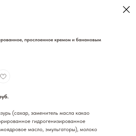
ированное, прослоенное кремом и банановым
руб.
зурь (сахар, заменитель масла какао
орированное гидрогенизированное
моядровое масло, эмульгаторы), молоко