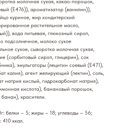
оротка молочная сухая, какао-порошок,
вый (Е476)), ароматизатор (ванилин)),
яйцо куриное, жир кондитерский
орированное растительное масло,
ый)), вода питьевая, глюкозный сироп,
ло подсолнечное, молоко сухое
льное сухое, сыворотка молочная сухая,
е (сорбитовый сироп, глицерин), сок
ника), эмульгаторы (лецитин соевый (Е471),
бат калия), агент желирующий (пектин), соль,
т натрия кислый, гидрокарбонат натрия),
лимонная кислота), банановый порошок,
 банан), красители.
: белки – 5; жиры – 18; углеводы – 56;
 410 ккал.