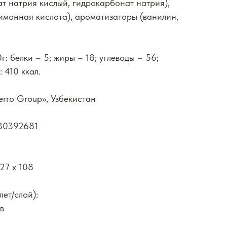
т натрия кислый, гидрокарбонат натрия),
лимонная кислота), ароматизаторы (ванилин,
: белки – 5; жиры – 18; углеводы – 56;
 410 ккал.
rro Group», Узбекистан
030392681
227 х 108
лет/слой):
в