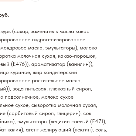
руб.
зурь (сахар, заменитель масла какао
орированное гидрогенизированное
моядровое масло, эмульгаторы), молоко
оротка молочная сухая, какао-порошок,
вый (Е476)), ароматизатор (ванилин)),
яйцо куриное, жир кондитерский
орированное растительное масло,
ый)), вода питьевая, глюкозный сироп,
ло подсолнечное, молоко сухое
льное сухое, сыворотка молочная сухая,
е (сорбитовый сироп, глицерин), сок
ника), эмульгаторы (лецитин соевый (Е471),
бат калия), агент желирующий (пектин), соль,