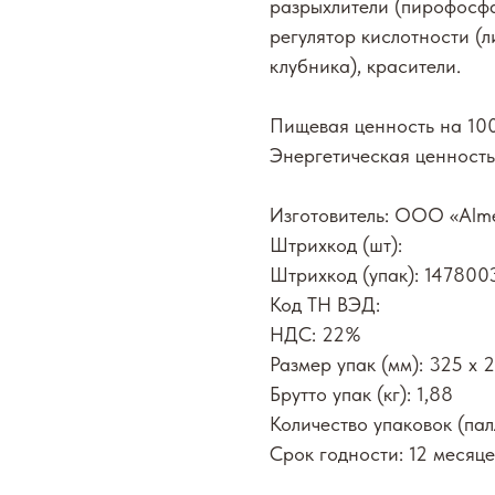
разрыхлители (пирофосфа
регулятор кислотности (
клубника), красители.
Пищевая ценность на 100г
Энергетическая ценность:
Изготовитель: ООО «Alme
Штрихкод (шт):
Штрихкод (упак): 14780
Код ТН ВЭД:
НДС: 22%
Размер упак (мм): 325 х 
Брутто упак (кг): 1,88
Количество упаковок (пал
Срок годности: 12 месяце