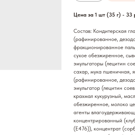
Цена за 1 шт (35 г) - 33 
Состав: Кондитерская гла
(рафинированное, дезод
фракционированное паль
сухое обезжиренное, сыв
эмульгаторы (лецитин сое
сахар, мука пшеничная, 
(рафинированное, дезод
эмульгатор (лецитин соев
крахмал кукурузный, мас
обезжиренное, молоко це
агенты влагоудерживающи
концентрированный (клуб
(Е476)), концентрат (сор