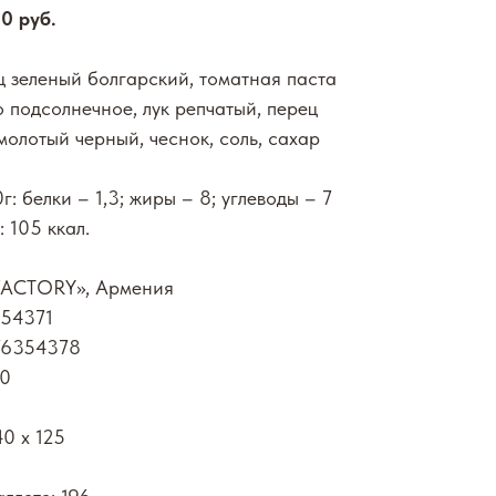
20 руб.
ц зеленый болгарский, томатная паста
о подсолнечное, лук репчатый, перец
олотый черный, чеснок, соль, сахар
: белки – 1,3; жиры – 8; углеводы – 7
 105 ккал.
FACTORY», Армения
354371
976354378
00
40 х 125