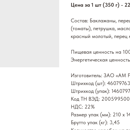
Цена за 1 шт (350 г) - 2
Состав: Баклажаны, пере
(томаты), петрушка, масл
красный молотый, перец м
Пищевая ценность на 100г
Энергетическая ценность:
Изготовитель: ЗАО «AM 
Штрихкод (шт): 4607976
Штрихкод (упак): 14607
Код ТН ВЭД: 20059950
НДС: 22%
Размер упак (мм): 210 х 1
Брутто упак (кг): 3,45